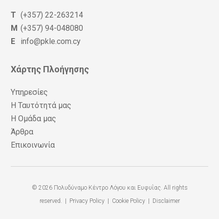
T
(+357) 22-263214
M
(+357) 94-048080
E
info@pkle.com.cy
Χάρτης Πλοήγησης
Υπηρεσίες
Η Ταυτότητά μας
Η Ομάδα μας
Άρθρα
Επικοινωνία
© 2026 Πολυδύναμο Κέντρο Λόγου και Ευφυΐας. All rights
reserved. |
Privacy Policy
|
Cookie Policy
|
Disclaimer