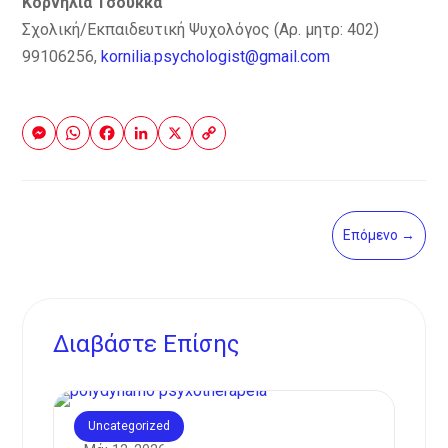
Κορνηλία Τσούκκα
Σχολική/Εκπαιδευτική Ψυχολόγος (Αρ. μητρ: 402)
99106256,
kornilia.psychologist@gmail.com
Messenger
WhatsApp
Facebook
LinkedIn
X
Copy
Link
Επόμενο
→
Διαβάστε Eπίσης
Uncategorized