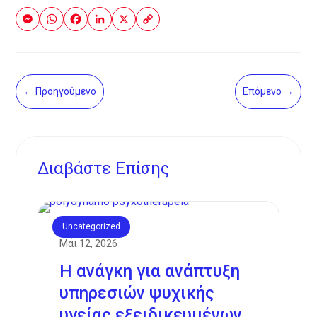
Messenger
WhatsApp
Facebook
LinkedIn
X
Copy
Link
←
Προηγούμενο
Επόμενο
→
Διαβάστε Eπίσης
Uncategorized
Μάι 12, 2026
Η ανάγκη για ανάπτυξη
υπηρεσιών ψυχικής
υγείας εξειδικευμένων