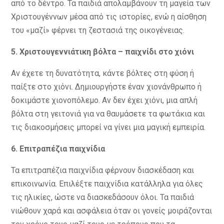
από το δέντρο. Τα παιδιά απολαμβάνουν τη μαγεία των
Χριστουγέννων μέσα από τις ιστορίες, ενώ η αίσθηση
του «μαζί» φέρνει τη ζεστασιά της οικογένειας.
5. Χριστουγεννιάτικη
β
όλτα
–
π
αιχνίδι στο
χ
ιόνι
Αν έχετε τη δυνατότητα, κάντε βόλτες στη φύση ή
παίξτε στο χιόνι. Δημιουργήστε έναν χιονάνθρωπο ή
δοκιμάστε χιονοπόλεμο. Αν δεν έχει χιόνι, μια απλή
βόλτα στη γειτονιά για να θαυμάσετε τα φωτάκια και
τις διακοσμήσεις μπορεί να γίνει μια μαγική εμπειρία.
6. Ε
πιτραπέζια
π
αιχνίδια
Τα επιτραπέζια παιχνίδια φέρνουν διασκέδαση και
επικοινωνία. Επιλέξτε παιχνίδια κατάλληλα για όλες
τις ηλικίες, ώστε να διασκεδάσουν όλοι. Τα παιδιά
νιώθουν χαρά και ασφάλεια όταν οι γονείς μοιράζονται