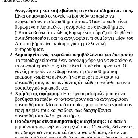
Αναγνώριση και επιβεβαίωση των συναισθημάτων τους:
Είναι σημαντικό οι γονείς να βοηθούν τα παιδιά να
αναγνωρίζουν τα συναισθήματά τους. Όταν το παιδί είναι
θυμωμένο ή λυπημένο, η ονομασία του συναισθήματος
(“Καταλαβαίνω ότι νιώθεις θυμωμένος τώρα”) το βοηθά να
συνειδητοποιήσει και να αναγνωρίσει τι συμβαίνει μέσα του.
Αυτό το βήμα είναι κρίσιμο για τη μελλοντική
αυτορρύθμιση.
Δημιουργία ενός ασφαλούς περιβάλλοντος για έκφραση:
Τα παιδιά χρειάζονται έναν ασφαλή χώρο για να εκφράσουν
τα συναισθήματά τους, είτε είναι θετικά είτε αρνητικά. Οι
γονείς μπορούν να ενθαρρύνουν τη συναισθηματική
έκφραση χωρίς να κρίνουν ή να απορρίπτουν αυτά τα
συναισθήματα, υποδεικνύοντας ότι κάθε συναίσθημα είναι
φυσιολογικό και αποδεκτό.
Χρήση της αφήγησης:
Η αφήγηση ιστοριών μπορεί να
βοηθήσει τα παιδιά να κατανοήσουν και να αναγνωρίσουν
συναισθήματα. Μέσα από ιστορίες, μπορούν να εντοπίσουν
τις εμπειρίες τους και να δουν πως διαχειρίζονται
συναισθήματα άλλοι χαρακτήρες.
Παράδειγμα συναισθηματικής διαχείρισης:
Τα παιδιά
μιμούνται τους ενήλικες στη ζωή τους. Οι γονείς, δείχνοντας
πώς διαχειρίζονται τα δικά τους συναισθήματα, είτε είναι
ηρεμία μετά από έναν καβγά είτε αναζήτηση λύσεων σε μια