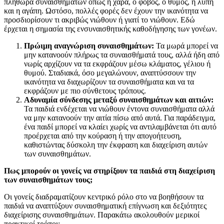
πληθώρα συναισθημάτων όπως η χαρά, ο φόβος, ο θυμός, η λύπη
και η αγάπη. Ωστόσο, πολλές φορές δεν έχουν την ικανότητα να
προσδιορίσουν τι ακριβώς νιώθουν ή γιατί το νιώθουν. Εδώ
έρχεται η σημασία της ενσυναισθητικής καθοδήγησης των γονέων.
Πρώιμη αναγνώριση συναισθημάτων:
Τα μωρά μπορεί να
μην κατανοούν πλήρως τα συναισθήματά τους, αλλά ήδη από
νωρίς αρχίζουν να τα εκφράζουν μέσω κλάματος, γέλιου ή
θυμού. Σταδιακά, όσο μεγαλώνουν, αναπτύσσουν την
ικανότητα να διαχωρίζουν τα συναισθήματα και να τα
εκφράζουν με πιο σύνθετους τρόπους.
Αδυναμία σύνδεσης μεταξύ συναισθημάτων και αιτιών:
Τα παιδιά ενδέχεται να νιώθουν έντονα συναισθήματα αλλά
να μην κατανοούν την αιτία πίσω από αυτά. Για παράδειγμα,
ένα παιδί μπορεί να κλαίει χωρίς να αντιλαμβάνεται ότι αυτό
προέρχεται από την κούραση ή την απογοήτευση,
καθιστώντας δύσκολη την έκφραση και διαχείριση αυτών
των συναισθημάτων.
Π
ως μπορούν οι γονείς να στηρίξουν τα παιδιά στη διαχείριση
των συναισθημάτων τους;
Οι γονείς διαδραματίζουν κεντρικό ρόλο στο να βοηθήσουν τα
παιδιά να αναπτύξουν συναισθηματική επίγνωση και δεξιότητες
διαχείρισης συναισθημάτων. Παρακάτω ακολουθούν μερικοί
πρακτικοί τρόποι: