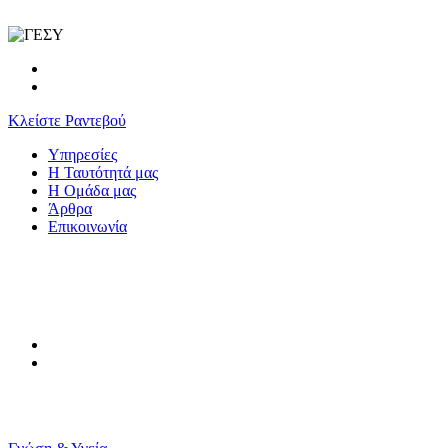
Κλείστε Ραντεβού
Υπηρεσίες
Η Ταυτότητά μας
Η Ομάδα μας
Άρθρα
Επικοινωνία